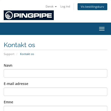
Dansk
Log ind
Vis bestillingskurv
Skift
Kontakt os
Support
Kontakt os
Navn
E-mail adresse
Emne