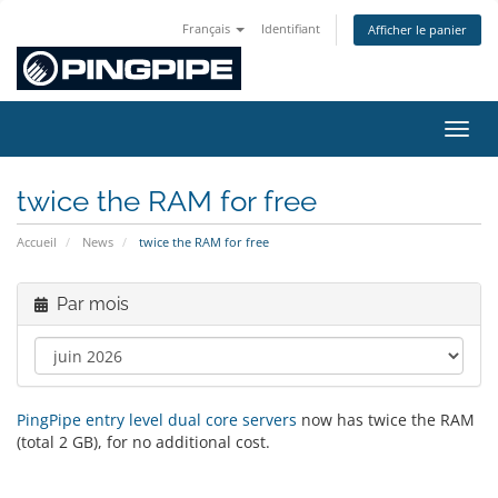
Français
Identifiant
Afficher le panier
Bascu
twice the RAM for free
Accueil
News
twice the RAM for free
Par mois
PingPipe entry level dual core servers
now has twice the RAM
(total 2 GB), for no additional cost.