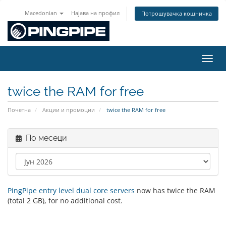
Macedonian
Најава на профил
Потрошувачка кошничка
Вклу
twice the RAM for free
Почетна
Акции и промоции
twice the RAM for free
По месеци
PingPipe entry level dual core servers
now has twice the RAM
(total 2 GB), for no additional cost.