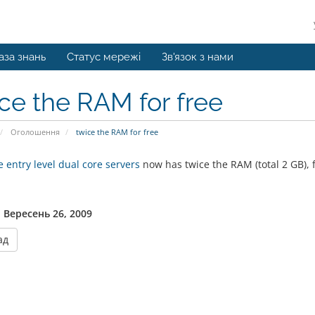
аза знань
Статус мережі
Зв'язок з нами
ce the RAM for free
Оголошення
twice the RAM for free
 entry level dual core servers
now has twice the RAM (total 2 GB), f
 Вересень 26, 2009
ад