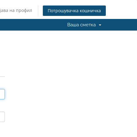
јава на профил
Потрошувачка кошничка
Ваша сметка