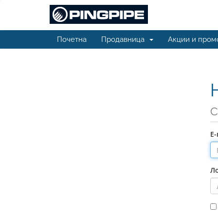
Почетна
Продавница
Акции и пром
С
Е
Л