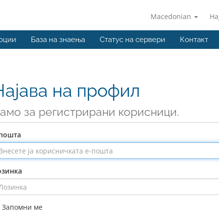
Macedonian
На
оции
База на знаења
Статус на сервери
Контакт
Најава на профил
амо за регистрирани корисници.
-пошта
озинка
Запомни ме