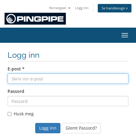
Norwegian
Logg inn
Se handlevogn »
Bytt 
Logg inn
E-post *
Passord
Husk meg
Glemt Passord?